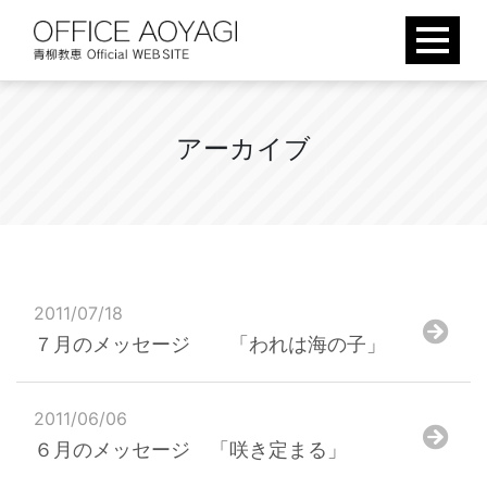
Skip
to
content
ア
ー
カ
イ
ブ
2011/07/18
７月のメッセージ 「われは海の子」
2011/06/06
６月のメッセージ 「咲き定まる」