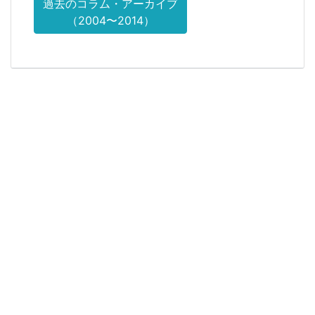
過去のコラム・アーカイブ
（2004〜2014）
研修面談などの詳細はお問い合わせく
ださい
マナーとコミュニケーション・人材育成研修 講演
個別面談〜想いを実現するコーチング面談
はたらくを実現するキャリアコンサルティング
サードステージを自分らしく生きるために〜研修 講演
講師／人材育成研修・講演