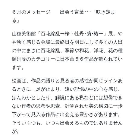
６月のメッセージ 出会う言葉･･･「咲き定ま
る」
山種美術館「百花繚乱ー桜・牡丹･菊･椿ー」展、や
や狭く感じる会場に最終日を明日にして多くの人出
の中にまさに百花繚乱、季節や和花、洋花、花の種
類別等のカテゴリーに日本画５６作品が飾られてい
ます。
絵画は、作品の語りと見る者の感性が同じラインあ
るときに、足が止まり、遠い記憶の中の心を感じ、
ほんわかとしたり、解説にある私などには想像でき
ない作者の思考や思索、計算された美の構図に一歩
下がって見入る作品に出会える豊かさがあります。
そういくつも、いつも出会えるものではありません
が。