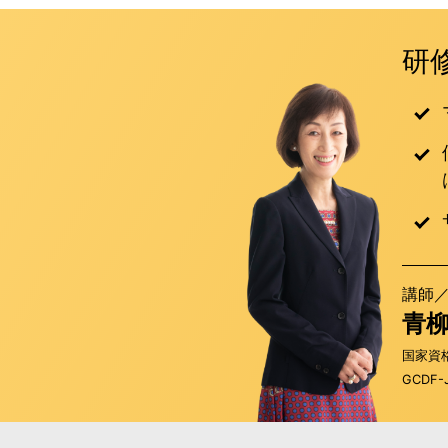
研
講師
青
国家資
GCDF