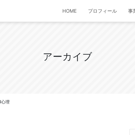
HOME
プロフィール
事
ア
ー
カ
イ
ブ
ER心理