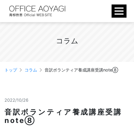
Skip
to
content
コ
ラ
ム
トップ
コラム
音訳ボランティア養成講座受講note⑧
2022/10/26
音訳ボランティア養成講座受講
note⑧