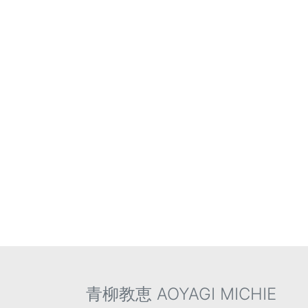
講師
青
国家資
GCDF
青柳教恵 AOYAGI MICHIE