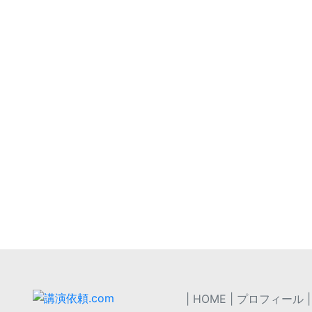
マナーとコミュニケーション・人材育成研修 講演
個別面談〜想いを実現するコーチング面談
はたらくを実現するキャリアコンサルティング
サードステージを自分らしく生きるために〜研修 講演
／人材育成研修・講演
研修、面談、
柳教恵
（あおやぎ みちえ）
ご依頼・お問
格キャリアコンサルタント
-Jキャリアカウンセラー
HOME
プロフィール