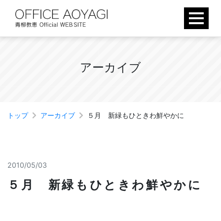
Skip
to
content
ア
ー
カ
イ
ブ
トップ
アーカイブ
５月 新緑もひときわ鮮やかに
2010/05/03
５月 新緑もひときわ鮮やかに