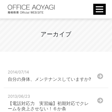
Skip
to
content
ア
ー
カ
イ
ブ
2014/07/14
自分の身体、メンテナンスしていますか?
2013/06/23
【電話対応力 実習編】初期対応でクレ
ームを炎上させない！６か条