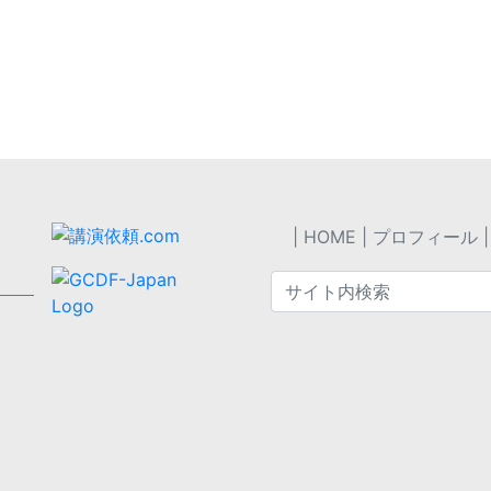
／人材育成研修・講演
研修、面談、
柳教恵
（あおやぎ みちえ）
ご依頼・お問
格キャリアコンサルタント
-Jキャリアカウンセラー
HOME
プロフィール