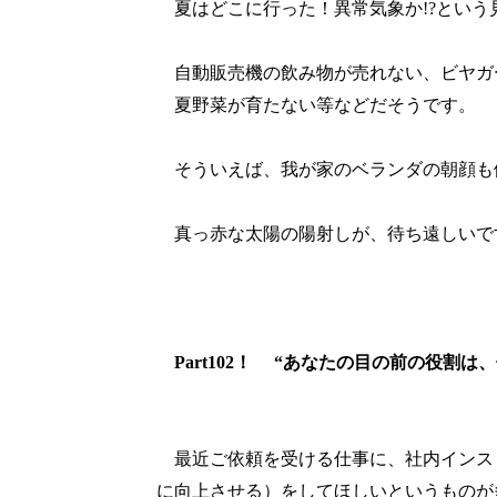
夏はどこに行った！異常気象か
!?
という
自動販売機の飲み物が売れない、ビヤガ
夏野菜が育たない等などだそうです。
そういえば、我が家のベランダの朝顔も
真っ赤な太陽の陽射しが、待ち遠しいで
Part102
！ “
あなたの目の前の役割は、
最近ご依頼を受ける仕事に、社内インス
に向上させる）をしてほしいというものが