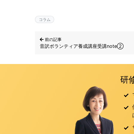
コラム
前の記事
音訳ボランティア養成講座受講note②
研