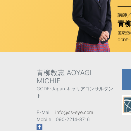
講師
青
国家資
GCDF
青柳教恵 AOYAGI
MICHIE
GCDF-Japan キャリアコンサルタン
ト
E-Mail
info@cs-eye.com
Mobile 090-2214-8716