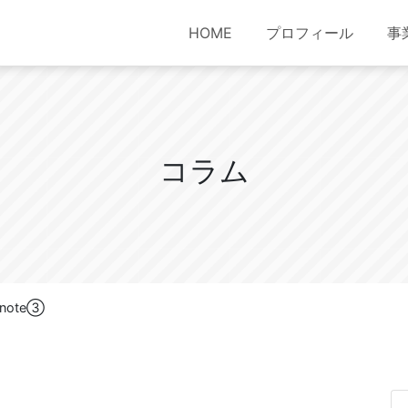
HOME
プロフィール
事
コ
ラ
ム
ote③