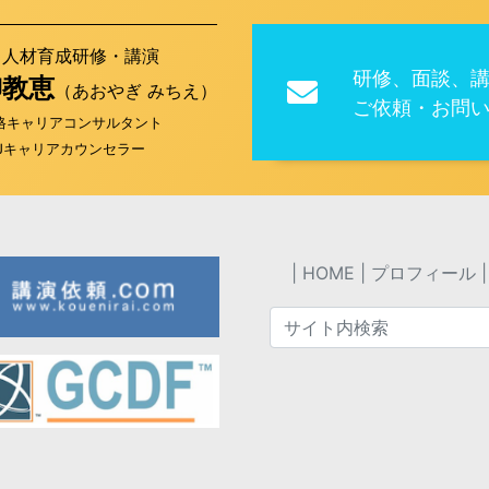
／人材育成研修・講演
研修、面談、
柳教恵
（あおやぎ みちえ）
ご依頼・お問
格キャリアコンサルタント
-Jキャリアカウンセラー
HOME
プロフィール