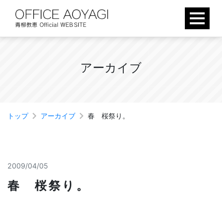
Skip
to
content
ア
ー
カ
イ
ブ
トップ
アーカイブ
春 桜祭り。
2009/04/05
春 桜祭り。