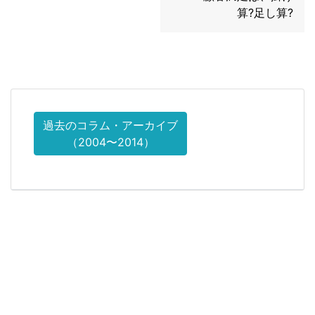
算?足し算?
過去のコラム・アーカイブ
（2004〜2014）
研修面談などの詳細はお問い合わせく
ださい
マナーとコミュニケーション・人材育成研修 講演