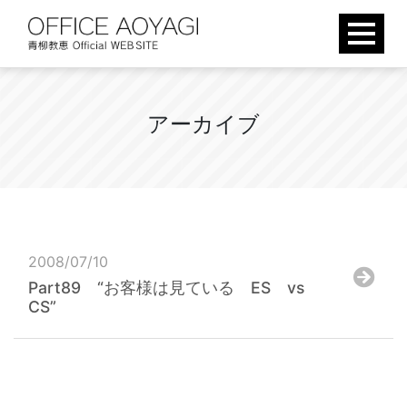
Skip
to
content
ア
ー
カ
イ
ブ
2008/07/10
Part89 “お客様は見ている ES vs
CS”