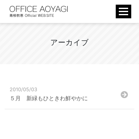
Skip
to
content
ア
ー
カ
イ
ブ
2010/05/03
５月 新緑もひときわ鮮やかに