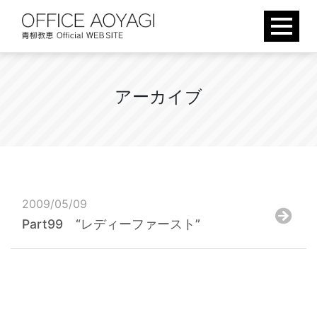
Skip
to
content
ア
ー
カ
イ
ブ
2009/05/09
Part99 “レディーファースト”