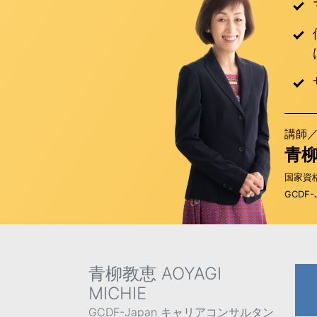
講師
青
国家資
GCDF
青柳教恵 AOYAGI
MICHIE
GCDF-Japan キャリアコンサルタン