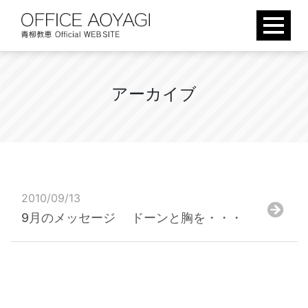
Skip
to
content
ア
ー
カ
イ
ブ
2010/09/13
9月のメッセージ ドーンと胸を・・・