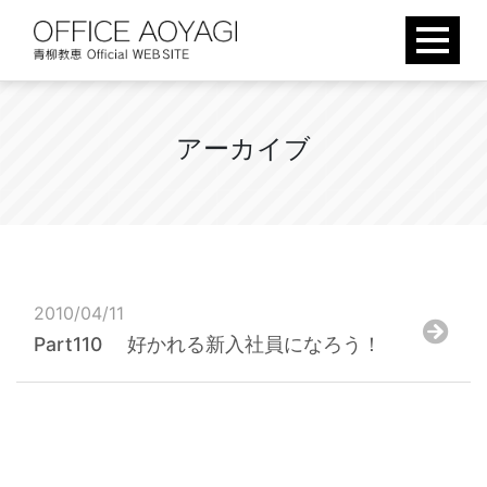
Skip
to
content
ア
ー
カ
イ
ブ
2010/04/11
Part110 好かれる新入社員になろう！